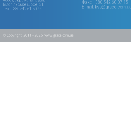
40009, Україна, м. Суми,
Факс +380 542 60-07-15
Білопільське шосе, 31.
E-mail: ksa@grace.com.u
Тел. +380 542 61-50-44
© Copyright, 2011 - 2026, www.grace.com.ua