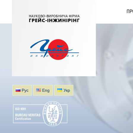
ПР
Рус
Eng
Укр