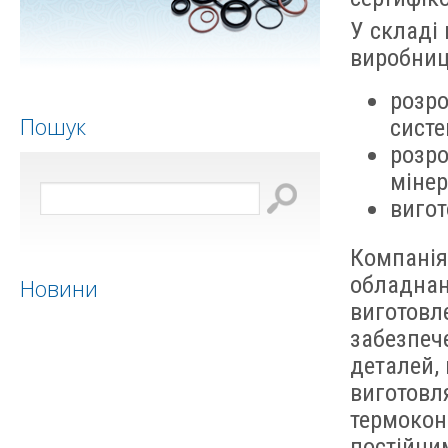
У складі
виробниц
розро
Пошук
сист
розро
міне
вигот
Компанія
обладнан
Новини
виготовл
забезпеч
деталей,
виготовл
термокон
постійни