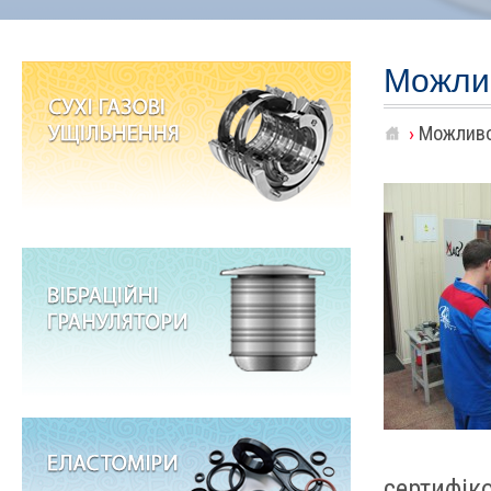
Можли
›
Можливо
сертифік