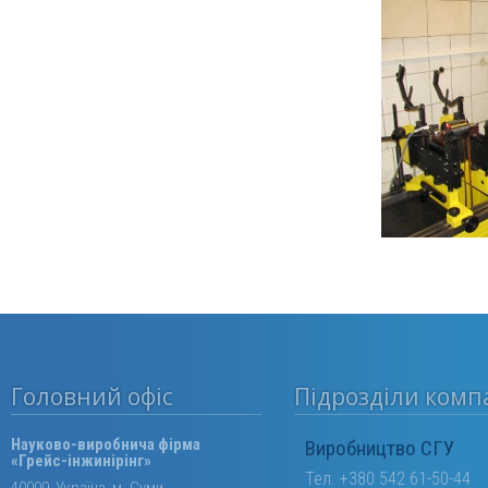
Головний офіс
Підрозділи компа
Науково-виробнича фірма
Виробництво СГУ
«Грейс-інжинірінг»
Тел. +380 542 61-50-44