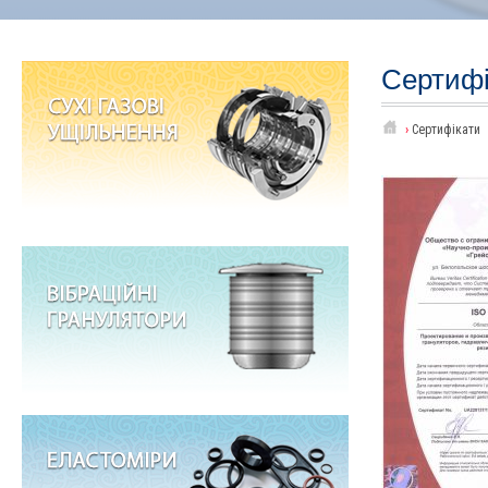
Сертифі
›
Сертифікати