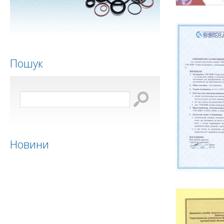
Пошук
Новини